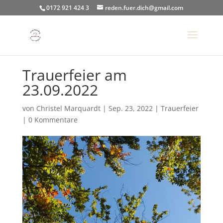
0172 921 424 3
reden.fuer.dich@gmail.com
Trauerfeier am
23.09.2022
von
Christel Marquardt
|
Sep. 23, 2022
|
Trauerfeier
|
0 Kommentare