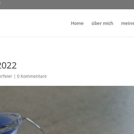
Home
über mich
mein
2022
rfeier
|
0 Kommentare