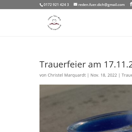
0172 921 424 3
reden.fuer.dich@gmail.com
Trauerfeier am 17.11.
von
Christel Marquardt
|
Nov. 18, 2022
|
Traue